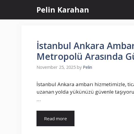
Skip
Pelin Karahan
to
content
İstanbul Ankara Ambarı
Metropolü Arasında Güç
November 25, 2025
by
Pelin
İstanbul Ankara ambarı hizmetimizle, tic
uzanan yolda yükünüzü güvenle taşıyoruz.
…
Read more